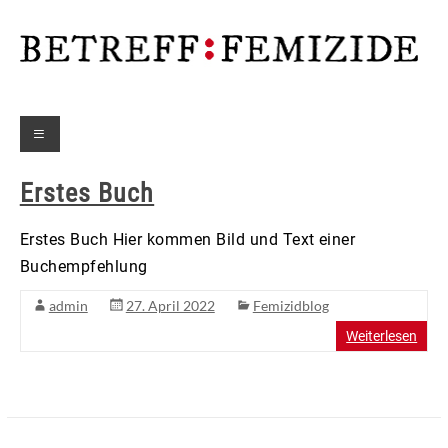
Zum
Inhalt
springen
Betreff:Femizide
Menü
Das
interdisziplinäre
Projekt
Erstes Buch
beleuchtet das
Ausmaß
Erstes Buch Hier kommen Bild und Text einer
femizidaler
Buchempfehlung
Gewalt: Morde
an Frauen, weil
admin
27. April 2022
Femizidblog
sie Frauen sind
Weiterlesen